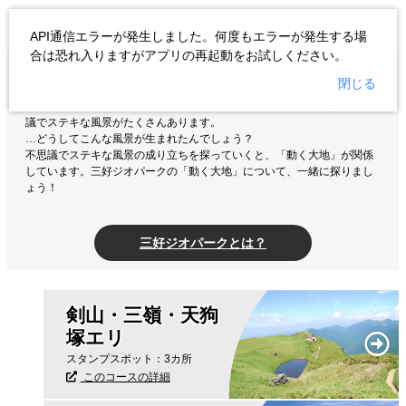
ジオパーク
API通信エラーが発生しました。何度もエラーが発生する場
合は恐れ入りますがアプリの再起動をお試しください。
閉じる
徳島県の西の端にある三好ジオパークエリア。ここには、山の斜面に点
在する「傾斜地集落」、四国三郎暴れ川の名を持つ「吉野川」など不思
議でステキな風景がたくさんあります。
…どうしてこんな風景が生まれたんでしょう？
不思議でステキな風景の成り立ちを探っていくと、「動く大地」が関係
しています。三好ジオパークの「動く大地」について、一緒に探りまし
ょう！
三好ジオパークとは？
剣山・三嶺・天狗
塚エリ
スタンプスポット：3カ所
このコースの詳細